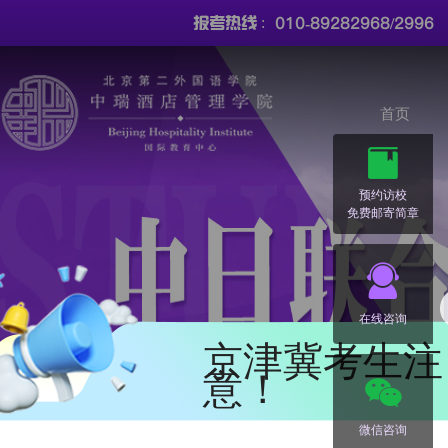
010-89282968/2996
报考热线 :
首页
预约访校
免费邮寄简章
在线咨询
京津冀考生注
意！
微信咨询