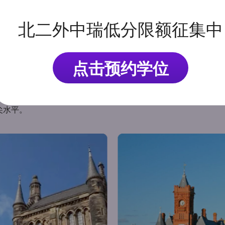
国罗素大学集团(Russell Group)的老牌成员及主要缔造
北二外中瑞低分限额征集中
UA)，世界大学联盟（WUN），联邦大学工会(ACU）和Univ
迎的著名大学之一。 卡迪夫大学有着英国一流、世界顶尖的科研
6位，因卓越的科研与教育水平，卡迪夫大学曾多次荣获英国女王周年奖（Q
点击预约学位
 卡迪夫大学科研经费充足，实力雄厚,该校年均收入3亿150
国家的学生和工作人员，多元背景的海外留学生为其带来了浓厚的
尖水平。