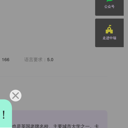
公众号
走进中瑞
：
166
语言要求：
5.0
！
迪夫大学它也是英国老牌名校、主要城市大学之一。卡