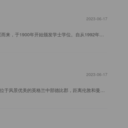
2023-06-17
朴茨茅斯大学位于英国南部著名海滨城市朴次茅斯，由1869年建立的戈斯波特文理学院发展而来，于1900年开始颁发学士学位。自从1992年改为综合性大学至今，已成为英国规模较大的大学之一，拥有学生23,000人，其中来自近130个不同国家的国际及欧盟学生逾4,000人。
2023-06-17
德比大学（University of Derby）始创于1851年，是英国著名的公立综合性大学。 德比大学位于风景优美的英格兰中部德比郡，距离伦敦和曼彻斯特只有大概1个半小时的火车车程。