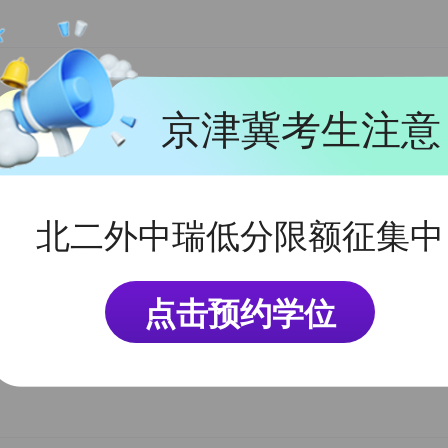
京津冀考生注意
立时间：1891年
学校性质：公立
北二外中瑞低分限额征集中
点击预约学位
立时间：1961年
学校性质：公立