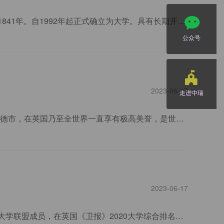
哈德斯菲尔德大学（University of Huddersfield）的历史可追溯到1824年，原校正式建校于1841年。自1992年起正式确立为大学。具有长期开设优质课程、面向职业或求职目标的传统。哈德斯菲尔德学院紧邻哈德斯菲尔德市中心。
公众号
2023-06-17
走进中瑞
谢菲尔德大学，简称谢大，世界百强名校，英国顶尖学府，位于英国第四大中心城市谢菲尔德市，在英国乃至全世界一直享有极高美誉，是世界著名的教学科研中心。其建校历史可追溯到1828年。
2023-06-17
考文垂大学（Coventry University）坐落在英国考文垂市，简称考大，是江苏—英国高水平大学联盟成员，在英国《卫报》2020大学综合排名第15名。考文垂大学的建校历史可追溯到1843年考文垂设计学院（Coventry College of Design)。经过一百多年的合并与发展，在1992年英国马卓安政府颁布的《1992年持续进修及高等教育法案》中，正式更名为考文垂大学。