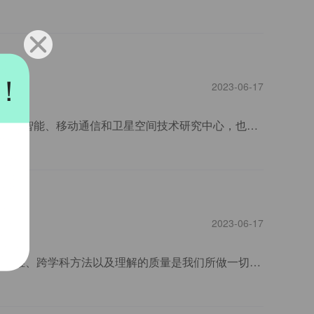
！
2023-06-17
萨里大学是英国百年名校，是英国一所著名公立综合性研究型大学。萨里大学是世界著名的人工智能、移动通信和卫星空间技术研究中心，也是所有英国大学中自1497年以来唯一拥有英国皇室颁发的电子工程皇家教授席位的大学。
2023-06-17
萨塞克斯大学始建于1961年，与此同时接受英国皇家宪章。萨塞克斯的价值是：创新批判性思维、跨学科方法以及理解的质量是我们所做一切的核心。萨塞克斯的战略主题图形为碳60，是为了纪念1996年诺贝尔奖获得者Harry Kroto教授在萨塞克斯大学关于碳60和富勒烯的研究。