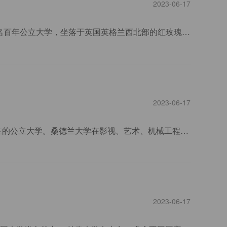
2023-06-17
中央兰开夏大学 University of Central Lancashire（UCLan) 建立于1828年，是一所英国知名百年公立大学，坐落于英国英格兰西北部的红玫瑰之郡兰开夏郡的首府普雷斯顿市。
2023-06-17
英国桑德兰大学，建立于1901年，是一所位于英国英格兰泰恩威尔郡地区的以本科教育为主的公立大学。桑德兰大学在影视、艺术、机械工程、管理学等领域在世界上有一定的影响力和声望。
2023-06-17