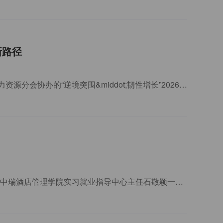
新路径
3月31日，由中瑞酒店管理学院（简称中瑞）酒店业研究中心主办、中国旅游饭店业协会人力资源分会协办的“逆境突围&middot;韧性增长”2026酒店评论新智汇沙龙在上海新国
为了深化校企协同育人，助力酒店行业高质量发展，拓宽学生高质量实习就业渠道，近日，中瑞酒店管理学院实习就业指导中心主任石敬颖一行赴北京东三环希尔顿逸林酒店拜访交流。双方围