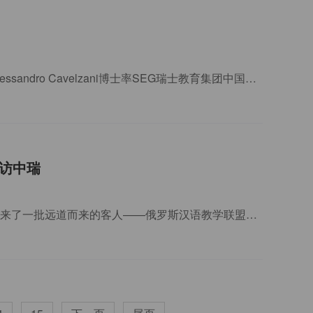
瑞士名校前沿课程赋能中瑞师生深化中瑞国际化教育合作近日，瑞士恺撒里兹大学副校长Alessandro Cavelzani博士率SEG瑞士教育集团中国办公室代表团一行到访中瑞酒店管理学院。
到访中瑞
增进教育交流共话美好未来俄罗斯汉语教学联盟师生团到访中瑞近日，中瑞酒店管理学院迎来了一批远道而来的客人——俄罗斯汉语教学联盟师生团一行8人。该师生团此次