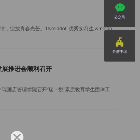
公众号
青春逢盛世，奋斗正当时。中瑞学子以青春之力守护银发岁月，在实践中践行专业、传递温情，绽放青春光芒。1&middot; 优秀实习生 &middot;健康服务与管理专业 邹子怡瑞爱帮社团成员
走进中瑞
发展推进会顺利召开
，中瑞酒店管理学院召开“瑞・悦”素质教育学生团体工