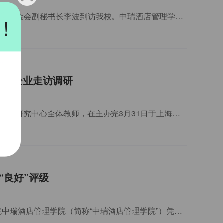
近日，北京公艺文化基金会理事长、中国圆明园学会理事兼执行秘书长蒋振华与北京公艺文化基金会副秘书长李波到访我校。中瑞酒店管理学院事业发展部部长郭瑞环教授、教育培训中
！
系列企业走访调研
为持续深化产教融合、精准对接行业前沿需求，2026年4月1日至3日，中瑞酒店管理学院酒店业研究中心全体教师，在主办完3月31日于上海新国际博览中心举行的“2026酒店评论新智
“良好”评级
近日，北京市2025年来华留学生高等教育质量发展评估结果正式揭晓。北京第二外国语学院中瑞酒店管理学院（简称“中瑞酒店管理学院”）凭借其鲜明的办学特色、完善的管理