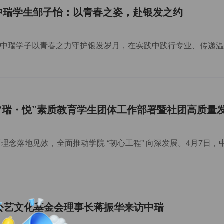
| 中瑞学生邹子怡：以青春之姿，赴银发之约
“瑞・悦”素质教育学生团体工作部署暨社团高质量
教育理念落地见效，全面推动学院 “韧心工程” 向深发展。4月7日
公艺文化基金会理事长蒋振华来访中瑞