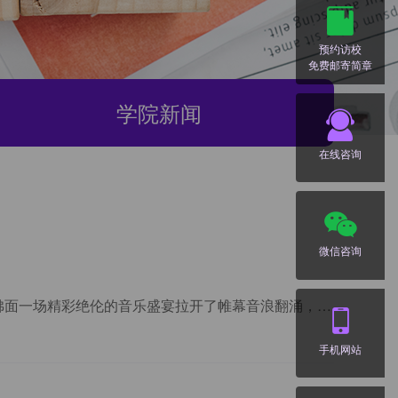
预约访校
免费邮寄简章
学院新闻
在线咨询
微信咨询
2026年瑞青年音乐节“瑞”青春&middot;“乐”飞Young春日的晚风裹挟着音浪星光为幕，微风拂面一场精彩绝伦的音乐盛宴拉开了帷幕音浪翻涌，心跳同频定格专
手机网站