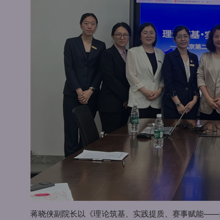
蒋晓侠副院长以《理论筑基、实践提质、赛事赋能——