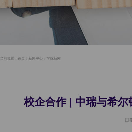
当前位置：
首页
>
新闻中心
>
学院新闻
校企合作 | 中瑞与
日